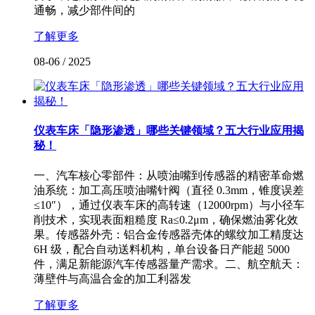
通畅，减少部件间的
了解更多
08-06
/
2025
仪表车床「隐形渗透」哪些关键领域？五大行业应用揭
秘！
一、汽车核心零部件：从喷油嘴到传感器的精密革命燃
油系统：加工高压喷油嘴针阀（直径 0.3mm，锥度误差
≤10″），通过仪表车床的高转速（12000rpm）与小径车
削技术，实现表面粗糙度 Ra≤0.2μm，确保燃油雾化效
果。传感器外壳：铝合金传感器壳体的螺纹加工精度达
6H 级，配合自动送料机构，单台设备日产能超 5000
件，满足新能源汽车传感器量产需求。二、航空航天：
薄壁件与高温合金的加工利器发
了解更多