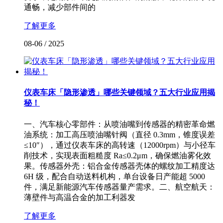
通畅，减少部件间的
了解更多
08-06
/
2025
仪表车床「隐形渗透」哪些关键领域？五大行业应用揭
秘！
一、汽车核心零部件：从喷油嘴到传感器的精密革命燃
油系统：加工高压喷油嘴针阀（直径 0.3mm，锥度误差
≤10″），通过仪表车床的高转速（12000rpm）与小径车
削技术，实现表面粗糙度 Ra≤0.2μm，确保燃油雾化效
果。传感器外壳：铝合金传感器壳体的螺纹加工精度达
6H 级，配合自动送料机构，单台设备日产能超 5000
件，满足新能源汽车传感器量产需求。二、航空航天：
薄壁件与高温合金的加工利器发
了解更多